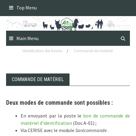
Skip
Top Menu
to
content
Main Menu
Identification des bovins
/
Commande de matériel
COMMANDE DE MATÉRIEL
Deux modes de commande sont possibles :
En envoyant par la poste le
bon de commande de
matériel d’identification
(Doc A-01) ;
Via CERISE avec le module
Sanicommande
.