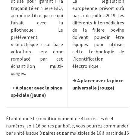
utilisé pour garantir la
La législation
traçabilité en filière BIO,
européenne prévoit qu’à
au même titre que ce qui
partir de juillet 2019, les
faisait avec la
différents intermédiaires
pilothèque. Le
de la filière bovine
prélèvement
doivent pouvoir être
« pilothèque » sur base
équipés pour utiliser
volontaire sera donc
cette technologie de
remplacé par cet
l’identification
échantillon multi-
électronique.
usages.
➔ A placer avec la pince
➔
A placer avec la pince
universelle (rouge)
spéciale (jaune)
Étant donné le conditionnement de 4 barrettes de 4
numéros, soit 16 paires par boîte, vous pourrez commander
par unité jusque 8 paires et par multiples de 16 à partir de 16