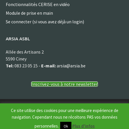
Fonctionnalités CERISE en vidéo
Module de prise en main
Se connecter (si vous avez déjà un login)
ARSIA ASBL
Allée des Artisans 2
5590 Ciney
Tel:
083 23 05 15 -
E-mail:
arsia@arsia.be
Inscrivez-vous à notre newsletter
© Arsia asbl
Ce site utilise des cookies pour une meilleure expérience de
navigation. Cependant nous ne récoltons PAS vos données
personnelles.
Plus d'infos
Ok