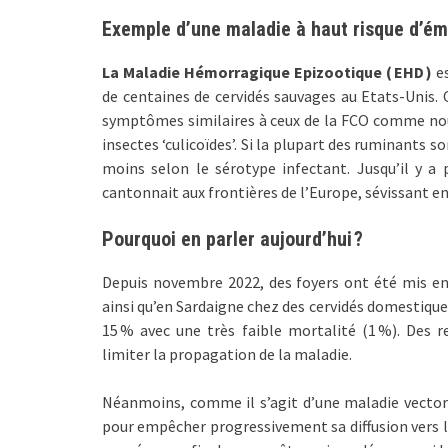
Exemple d’une maladie à haut risque d’é
La Maladie Hémorragique Epizootique ( EHD )
es
de centaines de cervidés sauvages au Etats-Unis. 
symptômes similaires à ceux de la FCO comme nous
insectes ‘culicoïdes’. Si la plupart des ruminants s
moins selon le sérotype infectant. Jusqu’il y a
cantonnait aux frontières de l’Europe, sévissant en
Pourquoi en parler aujourd’hui ?
Depuis novembre 2022, des foyers ont été mis en
ainsi qu’en Sardaigne chez des cervidés domestique
15 % avec une très faible mortalité (1 %). Des
limiter la propagation de la maladie.
Néanmoins, comme il s’agit d’une maladie vectorie
pour empêcher progressivement sa diffusion vers l