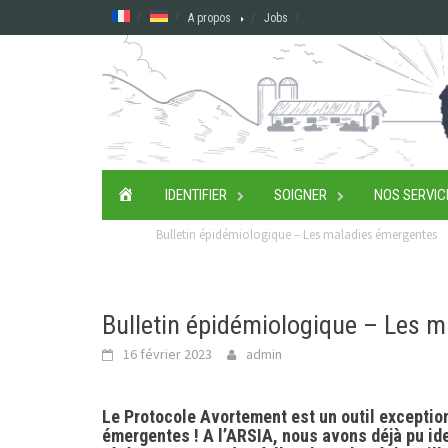
Skip
A propos
Jobs
to
content
ACCUEIL
IDENTIFIER
SOIGNER
NOS SERVIC
Bulletin épidémiologique – Les maladies émergentes
Bulletin épidémiologique – Les 
16 février 2023
admin
Le Protocole Avortement est un outil exceptio
émergentes ! A l’ARSIA, nous avons déjà pu ide