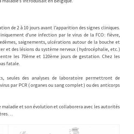
la maladie s’introduisait en Belgique.
tion de 2 à 10 jours avant l’apparition des signes cliniques.
niquement d’une infection par le virus de la FCO : fièvre,
n, œdèmes, saignements, ulcérations autour de la bouche et
r et des lésions du système nerveux ( hydrocéphalie, etc. )
n entre les 70ème et 120ème jours de gestation. Chez les
pas fatale.
cts, seules des analyses de laboratoire permettront de
virus par PCR ( organes ou sang complet ) ou des anticorps
e maladie et son évolution et collaborera avec les autorités
tières…