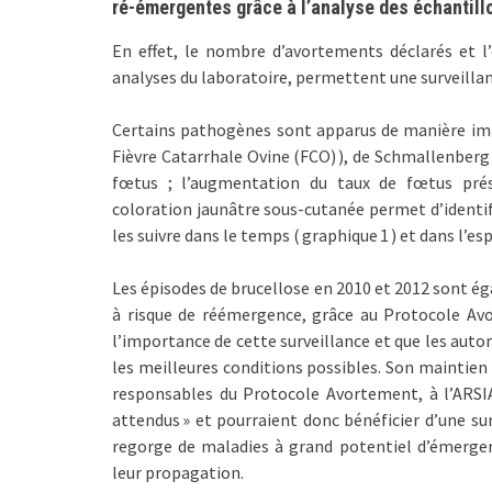
ré-émergentes grâce à l’analyse des échantillo
En effet, le nombre d’avortements déclarés et l’
analyses du laboratoire, permettent une surveilla
Certains pathogènes sont apparus de manière impré
Fièvre Catarrhale Ovine (FCO) ), de Schmallenberg 
fœtus ; l’augmentation du taux de fœtus prés
coloration jaunâtre sous-cutanée permet d’identifi
les suivre dans le temps ( graphique 1 ) et dans l’es
Les épisodes de brucellose en 2010 et 2012 sont 
à risque de réémergence, grâce au Protocole Avo
l’importance de cette surveillance et que les auto
les meilleures conditions possibles. Son maintien
responsables du Protocole Avortement, à l’ARSIA
attendus » et pourraient donc bénéficier d’une surv
regorge de maladies à grand potentiel d’émergen
leur propagation.