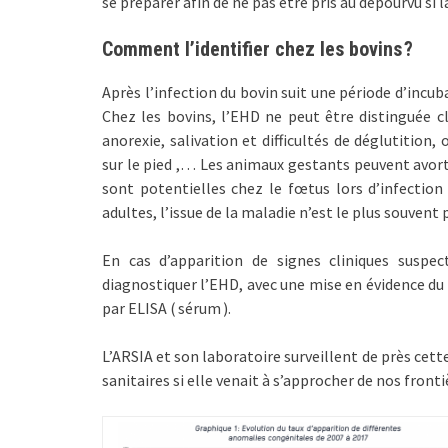
se préparer afin de ne pas être pris au dépourvu si 
Comment l’identifier chez les bovins ?
Après l’infection du bovin suit une période d’incuba
Chez les bovins, l’EHD ne peut être distinguée cli
anorexie, salivation et difficultés de déglutitio
sur le pied ,… Les animaux gestants peuvent avorte
sont potentielles chez le fœtus lors d’infectio
adultes, l’issue de la maladie n’est le plus souvent 
En cas d’apparition de signes cliniques suspe
diagnostiquer l’EHD, avec une mise en évidence du 
par ELISA ( sérum ).
L’ARSIA et son laboratoire surveillent de près cett
sanitaires si elle venait à s’approcher de nos fron