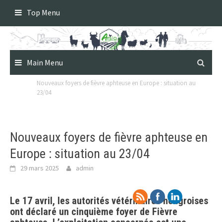
Skip
Top Menu
to
content
Main Menu
Nouveaux foyers de fièvre aphteuse en Europe : situation au
23/04
Nouveaux foyers de fièvre aphteuse en
Europe : situation au 23/04
29 mars 2025
admin
Le 17 avril, les autorités vétérinaires hongroises
ont déclaré un cinquième foyer de Fièvre