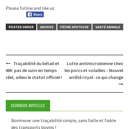
Please follow and like us:
POSTED UNDER
ARCHIVE
FIÈVRE APHTEUSE
SANTÉ ANIMALE
Post
Traçabilité du bétail et
Lutte antimicrobienne chez
navigation
IBR: pas de suivi en temps
les porcs et volailles – Nouvel
réel, adieu le statut officiel !
arrêté royal : ce qui change
DERNIERS ARTICLES
Bovimove: une traçabilité simple, sans faille et fiable
des transports bovins !