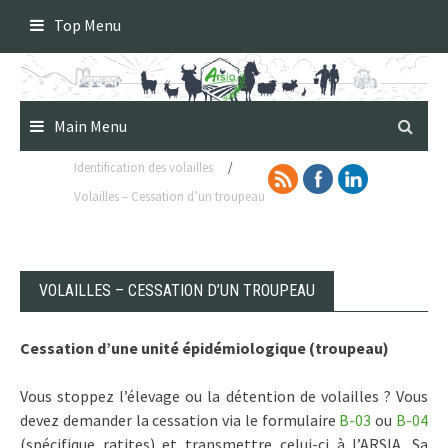
Skip
Top Menu
to
content
Main Menu
Identification des volailles
/
Volailles – Cessation d’un troupeau
VOLAILLES – CESSATION D’UN TROUPEAU
Cessation d’une unité épidémiologique (troupeau)
Vous stoppez l’élevage ou la détention de volailles ? Vous
devez demander la cessation via le formulaire
B-03
ou
B-04
(spécifique ratites) et transmettre celui-ci à l’ARSIA. Sa