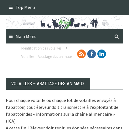
Skip
Top Menu
to
content
Main Menu
Identification des volailles
/
Volailles – Abattage des animaux
VOLAILLES – ABATTAGE DES ANIMAUX
Pour chaque volaille ou chaque lot de volailles envoyés à
l’abattoir, tout éleveur doit transmettre à l’exploitant de
l’abattoir des « informations sur la chaîne alimentaire »
(ICA).
A cette fin, l’éleveur doit tenir les données nécessaires dans