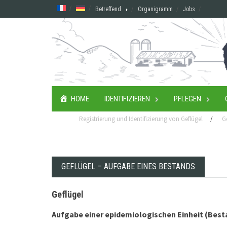
Skip
Betreffend
Organigramm
Jobs
to
content
HOME
IDENTIFIZIEREN
PFLEGEN
Registrierung und Identifizierung von Geflügel
/
G
GEFLÜGEL – AUFGABE EINES BESTANDS
Geflügel
Aufgabe einer epidemiologischen Einheit (Best