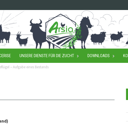
CERISE
UNSERE DIENSTE FÜR DIE ZUCHT
DOWNLOADS
KO
eflügel – Aufgabe eines Bestands
and)