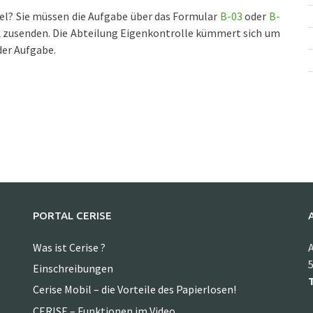
gel? Sie müssen die Aufgabe über das Formular
B-03
oder
B-
A zusenden. Die Abteilung Eigenkontrolle kümmert sich um
der Aufgabe.
PORTAL CERISE
Was ist Cerise ?
A
5
Einschreibungen
T
Cerise Mobil – die Vorteile des Papierlosen!
CERISE – Funktionen im Video