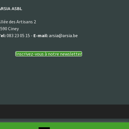
ARSIA ASBL
llée des Artisans 2
590 Ciney
el:
083 23 05 15 -
E-mail:
arsia@arsia.be
Inscrivez-vous à notre newsletter