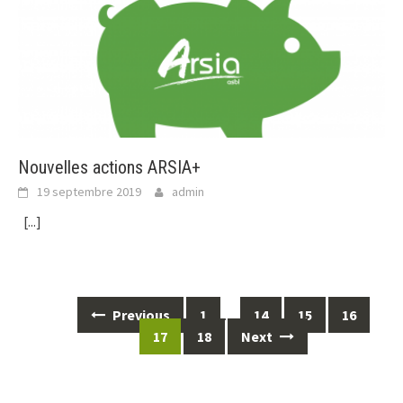
Nouvelles actions ARSIA+
19 septembre 2019
admin
[...]
Posts
Previous
1
…
14
15
16
navigation
17
18
Next