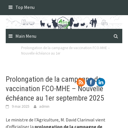
Skip
Top Menu
to
content
Main Menu
Prolongation de la campagne de vaccination FCO-MHE –
Nouvelle échéance au 1er
Prolongation de la campagne de
vaccination FCO-MHE – Nouvelle
échéance au 1er septembre 2025
9 mai 2025
admin
Le ministre de l’Agriculture, M. David Clarinval vient
d’officialiser la
prolongation de la campagne de