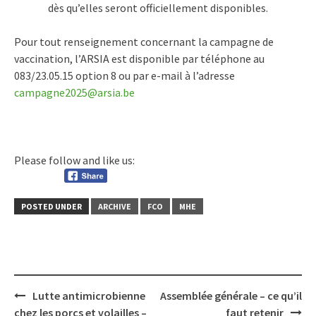
dès qu’elles seront officiellement disponibles.
Pour tout renseignement concernant la campagne de
vaccination, l’ARSIA est disponible par téléphone au
083/23.05.15 option 8 ou par e-mail à l’adresse
campagne2025@arsia.be
Please follow and like us:
POSTED UNDER
ARCHIVE
FCO
MHE
Post
Lutte antimicrobienne
Assemblée générale – ce qu’il
navigation
chez les porcs et volailles –
faut retenir