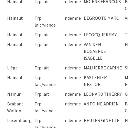
Hainaut
Trp lait
Indemne
MOIENS FRANCOIS
B
C
Hainaut
Trp
Indemne
DEGROOTE MARC
V
lait/viande
Hainaut
Trp lait
Indemne
LECOCQ JEREMY
T
Hainaut
Trp lait
Indemne
VAN DEN
H
BOGAERDE
ISABELLE
Liège
Trp lait
Indemne
MALHERBE CARINE
S
Hainaut
Trp
Indemne
BASTENIER
M
lait/viande
NESTOR
E
Namur
Trp lait
Indemne
LEONARD THIERRY
G
Brabant
Trp
Indemne
ANTOINE ADRIEN
B
Wallon
lait/viande
C
Luxembourg
Trp
Indemne
REUTER GINETTE
H
lait/viande