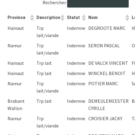
Rechercher:
Province
Description
Statut
Nom
L
Hainaut
Trp
Indemne
DEGROOTE MARC
V
lait/viande
Namur
Trp
Indemne
SERON PASCAL
O
lait/viande
Hainaut
Trp lait
Indemne
DE VALCK VINCENT
F
Hainaut
Trp lait
Indemne
WINCKEL BENOIT
H
Namur
Trp
Indemne
POTIER MARC
S
lait/viande
Brabant
Trp lait
Indemne
DEMEULEMEESTER
B
Wallon
CYRILLE
Namur
Trp
Indemne
CROISIER JACKY
T
lait/viande