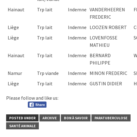
Hainaut
Trp lait
Indemne
VANDERHEEREN
F
FREDERIC
Liège
Trp lait
Indemne
LOOZEN ROBERT
C
Liège
Trp lait
Indemne
LOVENFOSSE
S
MATHIEU
Hainaut
Trp lait
Indemne
BERNARD
W
PHILIPPE
Namur
Trp viande
Indemne
MINON FREDERIC
S
Liège
Trp lait
Indemne
GUSTIN DIDIER
H
Please follow and like us:
POSTED UNDER
ARCHIVE
BON À SAVOIR
PARATUBERCULOSE
SANTÉ ANIMALE