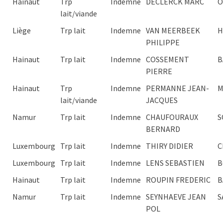
Hainaut
Trp
Indemne
DECLERCK MARC
O
lait/viande
Liège
Trp lait
Indemne
VAN MEERBEEK
H
PHILIPPE
Hainaut
Trp lait
Indemne
COSSEMENT
B
PIERRE
Hainaut
Trp
Indemne
PERMANNE JEAN-
M
lait/viande
JACQUES
Namur
Trp lait
Indemne
CHAUFOURAUX
S
BERNARD
Luxembourg
Trp lait
Indemne
THIRY DIDIER
C
Luxembourg
Trp lait
Indemne
LENS SEBASTIEN
B
Hainaut
Trp lait
Indemne
ROUPIN FREDERIC
B
Namur
Trp lait
Indemne
SEYNHAEVE JEAN
S
POL