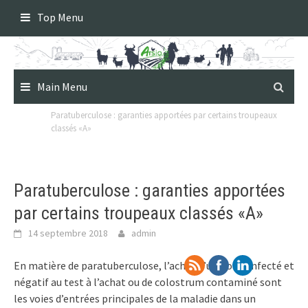
Skip
Top Menu
to
content
Main Menu
Paratuberculose : garanties apportées par certains troupeaux
classés «A»
Paratuberculose : garanties apportées
par certains troupeaux classés «A»
14 septembre 2018
admin
En matière de paratuberculose, l’achat d’un bovin infecté et
négatif au test à l’achat ou de colostrum contaminé sont
les voies d’entrées principales de la maladie dans un