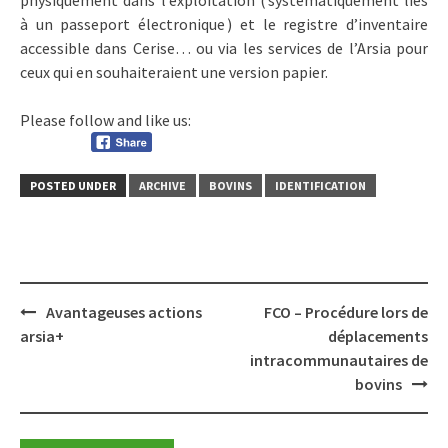
à un passeport électronique ) et le registre d’inventaire
accessible dans Cerise… ou via les services de l’Arsia pour
ceux qui en souhaiteraient une version papier.
Please follow and like us:
POSTED UNDER
ARCHIVE
BOVINS
IDENTIFICATION
Post
Avantageuses actions
FCO – Procédure lors de
navigation
arsia+
déplacements
intracommunautaires de
bovins