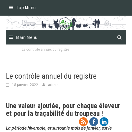
Skip
Top Menu
to
content
Main Menu
Le contrôle annuel du registre
Le contrôle annuel du registre
18 janvier 2022
admin
Une valeur ajoutée, pour chaque éleveur
et pour la traçabilité du troupeau !
La période hivernale, et surtout le mois de janvier, est le