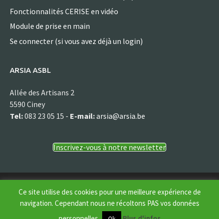
Fonctionnalités CERISE en vidéo
Module de prise en main
Se connecter (si vous avez déjà un login)
ARSIA ASBL
Allée des Artisans 2
5590 Ciney
Tel:
083 23 05 15 -
E-mail:
arsia@arsia.be
Inscrivez-vous à notre newsletter
© Arsia asbl
Ce site utilise des cookies pour une meilleure expérience de
navigation. Cependant nous ne récoltons PAS vos données
personnelles.
Plus d'infos
Ok