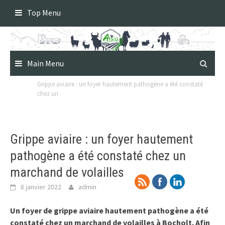
Skip
Top Menu
to
content
Main Menu
Grippe aviaire : un foyer hautement pathogène a été constaté
chez un
Grippe aviaire : un foyer hautement
pathogène a été constaté chez un
marchand de volailles
8 janvier 2022
admin
Un foyer de grippe aviaire hautement pathogène a été
constaté chez un marchand de volailles à Bocholt. Afin