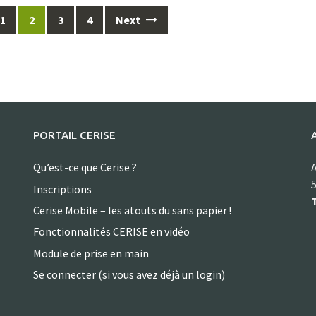
1
2
3
4
Next
PORTAIL CERISE
Qu’est-ce que Cerise ?
A
5
Inscriptions
T
Cerise Mobile – les atouts du sans papier !
Fonctionnalités CERISE en vidéo
Module de prise en main
Se connecter (si vous avez déjà un login)