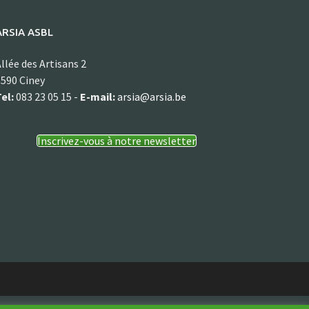
ARSIA ASBL
llée des Artisans 2
590 Ciney
el:
083 23 05 15 -
E-mail:
arsia@arsia.be
Inscrivez-vous à notre newsletter