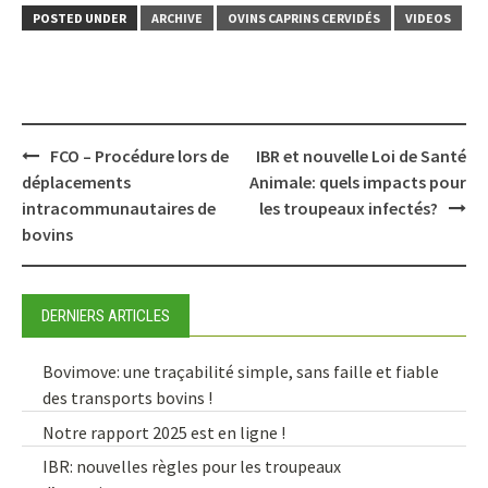
POSTED UNDER
ARCHIVE
OVINS CAPRINS CERVIDÉS
VIDEOS
Post
FCO – Procédure lors de
IBR et nouvelle Loi de Santé
navigation
déplacements
Animale: quels impacts pour
intracommunautaires de
les troupeaux infectés?
bovins
DERNIERS ARTICLES
Bovimove: une traçabilité simple, sans faille et fiable
des transports bovins !
Notre rapport 2025 est en ligne !
IBR: nouvelles règles pour les troupeaux