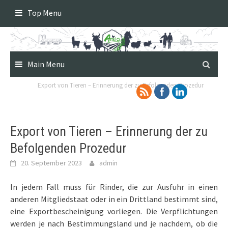
Skip
Top Menu
to
content
Main Menu
Export von Tieren – Erinnerung der zu Befolgenden Prozedur
Export von Tieren – Erinnerung der zu
Befolgenden Prozedur
20. September 2023
admin
In jedem Fall muss für Rinder, die zur Ausfuhr in einen
anderen Mitgliedstaat oder in ein Drittland bestimmt sind,
eine Exportbescheinigung vorliegen. Die Verpflichtungen
werden je nach Bestimmungsland und je nachdem, ob die