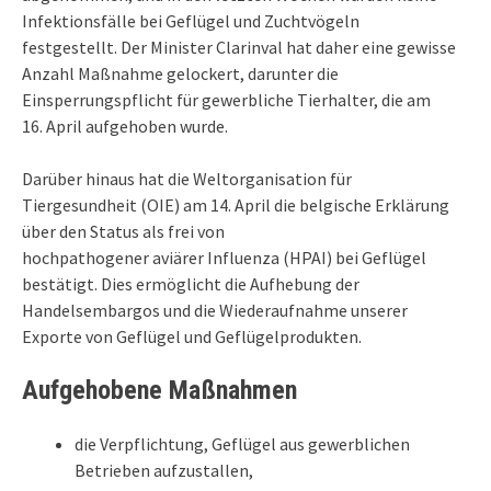
Infektionsfälle bei Geflügel und Zuchtvögeln
festgestellt.
Der
M
inist
e
r
Clarinval
hat daher eine gewisse
Anzahl Maßnahme gelockert,
darunter die
Einsperrungspflicht für gewerbliche Tierhalter, die am
16.
April
aufgehoben wurde
.
Darüber hinaus hat die Weltorganisation für
Tiergesundheit (OIE) am 14.
April die belgische Erklärung
über den Status als frei von
hochpathogener
aviärer
Influenza (HPAI) bei Geflügel
bestätigt.
Dies ermöglicht die Aufhebung der
Handelsembargos und die Wiederaufnahme unserer
Exporte von Geflügel und Geflügelprodukten.
Aufgehobene
M
aßnahmen
die Verpflichtung, Geflügel aus gewerblichen
Betrieben
auf
zu
stallen
,