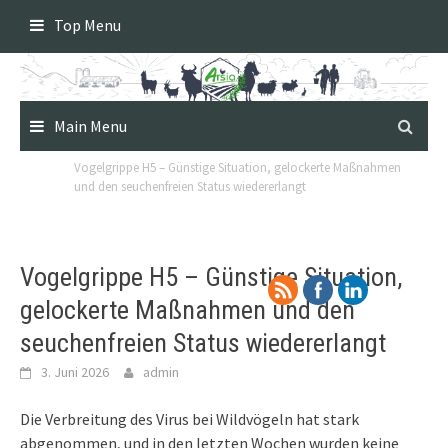
Skip
Top Menu
to
content
Main Menu
Vogelgrippe H5 – Günstige Situation, gelockerte Maßnahmen
und den seuchenfreien Status wiedererlangt
Vogelgrippe H5 – Günstige Situation,
gelockerte Maßnahmen und den
seuchenfreien Status wiedererlangt
3. Juni 2026
admin
Die Verbreitung des Virus bei Wildvögeln hat stark
abgenommen, und in den letzten Wochen wurden keine