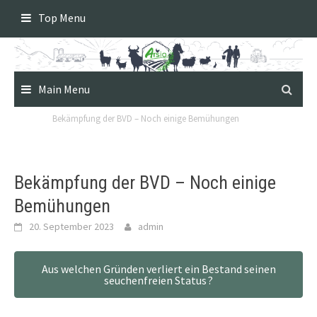
Skip
Top Menu
to
content
Main Menu
Bekämpfung der BVD – Noch einige Bemühungen
Bekämpfung der BVD – Noch einige
Bemühungen
20. September 2023
admin
Aus welchen Gründen verliert ein Bestand seinen
seuchenfreien Status ?