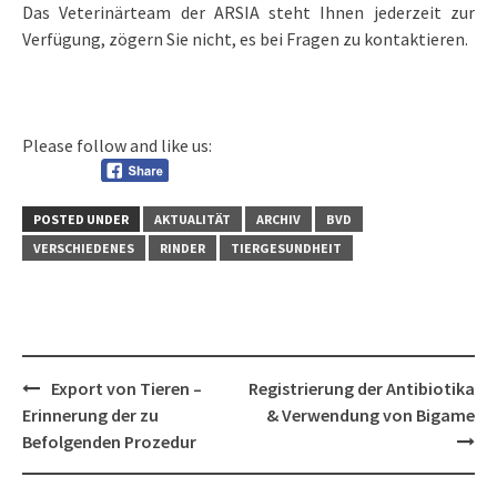
Das Veterinärteam der ARSIA steht Ihnen jederzeit zur
Verfügung, zögern Sie nicht, es bei Fragen zu kontaktieren.
Please follow and like us:
POSTED UNDER
AKTUALITÄT
ARCHIV
BVD
VERSCHIEDENES
RINDER
TIERGESUNDHEIT
Post
Export von Tieren –
Registrierung der Antibiotika
navigation
Erinnerung der zu
& Verwendung von Bigame
Befolgenden Prozedur