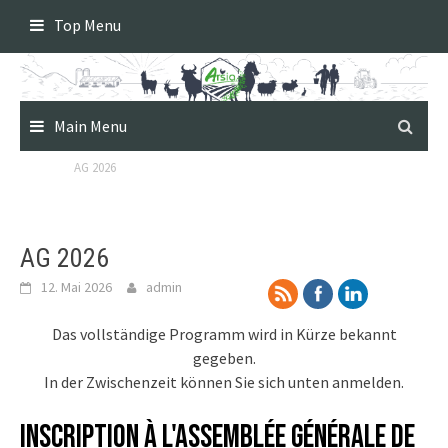
Skip
Top Menu
to
content
Main Menu
AG 2026
AG 2026
12. Mai 2026
admin
Das vollständige Programm wird in Kürze bekannt
gegeben.
In der Zwischenzeit können Sie sich unten anmelden.