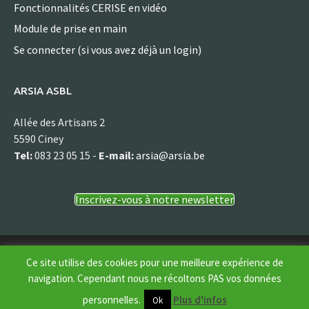
Fonctionnalités CERISE en vidéo
Module de prise en main
Se connecter (si vous avez déjà un login)
ARSIA ASBL
Allée des Artisans 2
5590 Ciney
Tel:
083 23 05 15 -
E-mail:
arsia@arsia.be
Inscrivez-vous à notre newsletter
© Arsia asbl
Ce site utilise des cookies pour une meilleure expérience de
navigation. Cependant nous ne récoltons PAS vos données
personnelles.
Plus d'infos
Ok