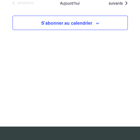
de
Évènements
Aujourd’hui
suivants
Évènements
précédents
date.
vues
Évènements
S’abonner au calendrier