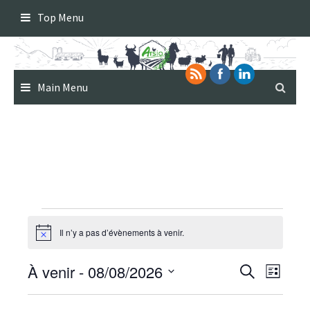
Skip
Top Menu
to
content
Main Menu
Évènements
Il n’y a pas d’évènements à venir.
Notice
Recherche
Navigat
À venir
 - 
08/08/2026
Recherche
Liste
de
et
Sélectionnez
vues
navigation
Évènem
une