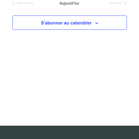
de
Aujourd’hui
Évènements
Évènements
précédents
suivants
date.
vues
Évènements
S’abonner au calendrier