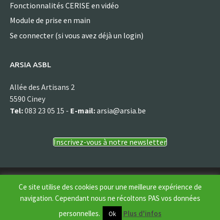
Fonctionnalités CERISE en vidéo
Module de prise en main
Se connecter (si vous avez déjà un login)
ARSIA ASBL
Allée des Artisans 2
5590 Ciney
Tel:
083 23 05 15 -
E-mail:
arsia@arsia.be
Inscrivez-vous à notre newsletter
© Arsia asbl
Ce site utilise des cookies pour une meilleure expérience de
navigation. Cependant nous ne récoltons PAS vos données
personnelles.
Plus d'infos
Ok