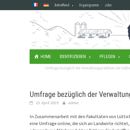
Skip
Betreffend
Organigramm
Jobs
to
content
HOME
IDENTIFIZIEREN
PFLEGEN
Umfrage bezüglich der Verwaltungspraktiken der Kälber
Umfrage bezüglich der Verwaltung
23. April 2019
admin
In Zusammenarbeit mit den Fakultäten von Lüttich
eine Umfrage online, die sich an Landwirte richtet,