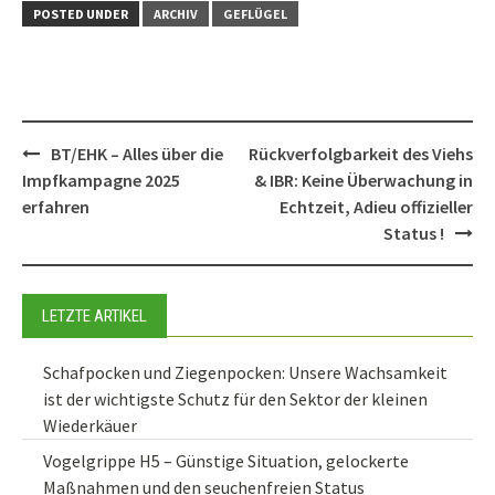
POSTED UNDER
ARCHIV
GEFLÜGEL
Post
BT/EHK – Alles über die
Rückverfolgbarkeit des Viehs
navigation
Impfkampagne 2025
& IBR: Keine Überwachung in
erfahren
Echtzeit, Adieu offizieller
Status !
LETZTE ARTIKEL
Schafpocken und Ziegenpocken: Unsere Wachsamkeit
ist der wichtigste Schutz für den Sektor der kleinen
Wiederkäuer
Vogelgrippe H5 – Günstige Situation, gelockerte
Maßnahmen und den seuchenfreien Status