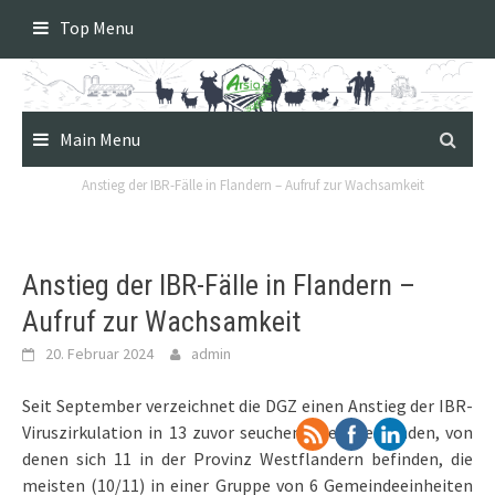
Skip
Top Menu
to
content
Main Menu
Anstieg der IBR-Fälle in Flandern – Aufruf zur Wachsamkeit
Anstieg der IBR-Fälle in Flandern –
Aufruf zur Wachsamkeit
20. Februar 2024
admin
Seit September verzeichnet die DGZ einen Anstieg der IBR-
Viruszirkulation in 13 zuvor seuchenfreien Beständen, von
denen sich 11 in der Provinz Westflandern befinden, die
meisten (10/11) in einer Gruppe von 6 Gemeindeeinheiten