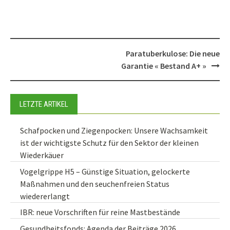
Post
Paratuberkulose: Die neue
navigation
Garantie « Bestand A+ »
LETZTE ARTIKEL
Schafpocken und Ziegenpocken: Unsere Wachsamkeit
ist der wichtigste Schutz für den Sektor der kleinen
Wiederkäuer
Vogelgrippe H5 – Günstige Situation, gelockerte
Maßnahmen und den seuchenfreien Status
wiedererlangt
IBR: neue Vorschriften für reine Mastbestände
Gesundheitsfonds: Agenda der Beiträge 2026