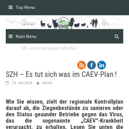
Skip
Top Menu
to
content
Main Menu
SZH – Es tut sich was im CAEV-Plan !
SZH – Es tut sich was im CAEV-Plan !
19. Juli 2024
admin
Wie Sie wissen, zielt der regionale Kontrollplan
darauf ab, die Ziegenbestände zu sanieren oder
den Status gesunder Betriebe gegen das Virus,
das die sogenannte „CAEV“-Krankheit
verursacht, zu erhalten. Lesen Sie unten die