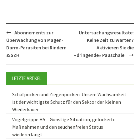
Post
Abonnements zur
Untersuchungsresultate:
navigation
Überwachung von Magen-
Keine Zeit zu warten?
Darm-Parasiten bei Rindern
Aktivieren Sie die
& SZH
«dringende» Pauschale!
LETZTE ARTIKEL
Schafpocken und Ziegenpocken: Unsere Wachsamkeit
ist der wichtigste Schutz für den Sektor der kleinen
Wiederkäuer
Vogelgrippe H5 – Günstige Situation, gelockerte
Maßnahmen und den seuchenfreien Status
wiedererlangt