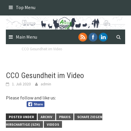
Skip
Top Menu
to
content
Main Menu
CCO Gesundheit im Video
CCO Gesundheit im Video
1. Juli 2020
admin
Please follow and like us:
POSTED UNDER
ARCHIV
PRAXIS
SCHAFE ZIEGEN
HIRSCHARTIGE (SZH)
VIDEOS