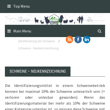
Skip
Top Menu
to
content
Main Menu
Identifizierung der Schweine
/
Schweine – Neukennzeichnung
SCHWEINE – NEUKENNZEICHNUNG
Die Identifizierungsmittel in einem Schweinebetrieb
können bei maximal 10% der Schweine unleserlich sein (=
verloren oder unlesbar geworden). Wenn das
Identifizierungsmaterial bei mehr als 10% der Schweine
einer Kategorie unlesbar ist, so müssen diese Schweine mit