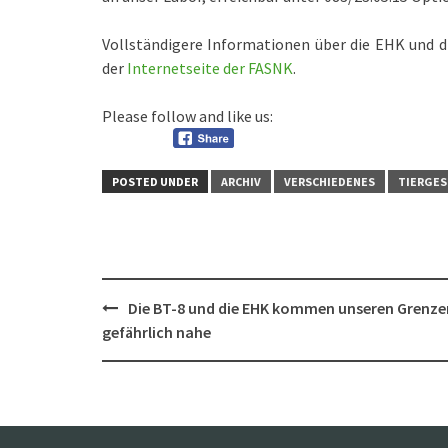
Vollständigere Informationen über die EHK und
der
Internetseite der FASNK
.
Please follow and like us:
POSTED UNDER
ARCHIV
VERSCHIEDENES
TIERGES
Post
Die BT-8 und die EHK kommen unseren Grenze
navigation
gefährlich nahe