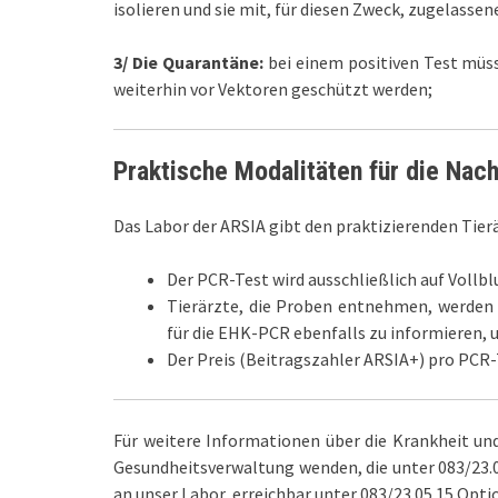
isolieren und sie mit, für diesen Zweck, zugelasse
3/ Die Quarantäne:
bei einem positiven Test müss
weiterhin vor Vektoren geschützt werden;
Praktische Modalitäten für die Nac
Das Labor der ARSIA gibt den praktizierenden Tier
Der PCR-Test wird ausschließlich auf Vollb
Tierärzte, die Proben entnehmen, werden 
für die EHK-PCR ebenfalls zu informieren, 
Der Preis (Beitragszahler ARSIA+) pro PCR-
Für weitere Informationen über die Krankheit un
Gesundheitsverwaltung wenden, die unter 083/23.05
an unser Labor, erreichbar unter 083/23.05.15 Optio