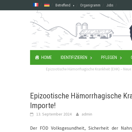
Skip
Betreffend
Organigramm
Jobs
to
content
HOME
IDENTIFIZIEREN
PFLEGEN
Epizootische Hämorrhagische Krankheit (EHK) – Neue
Epizootische Hämorrhagische Kr
Importe!
13. September 2024
admin
Der FÖD Volksgesundheit, Sicherheit der Nah