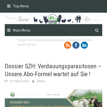
Skip
Top Menu
to
content
Main Menu
Dossier SZH​: Verdauungsparasitosen – Unsere Abo-Formel
wartet auf Sie !
Dossier SZH​: Verdauungsparasitosen –
Unsere Abo-Formel wartet auf Sie !
19. April 2024
admin