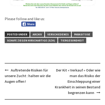
Please follow and like us:
POSTED UNDER
ARCHIV
VERSCHIEDENES
PARASITOSE
SCHAFE ZIEGEN HIRSCHARTIGE (SZH)
TIERGESUNDHEIT
Post
Auftretende Risiken für
Der Kit « Verkauf » Oder wie
navigation
unsere Zucht : halten wir die
man das Risiko der
Augen offen !
Einschleppung einer
Krankheit in seinen Bestand
begrenzen kann