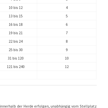
10 bis 12
4
13 bis 15
5
16 bis 18
6
19 bis 21
7
22 bis 24
8
25 bis 30
9
31 bis 120
10
121 bis 240
12
innerhalb der Herde erfolgen, unabhängig vom Stellplatz