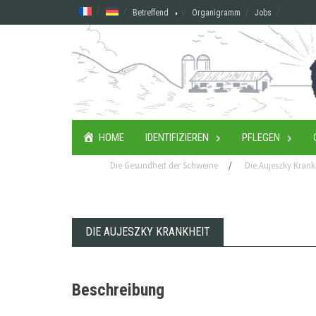
Skip
Betreffend
Organigramm
Jobs
to
content
HOME
IDENTIFIZIEREN
PFLEGEN
Die Gesundheit der Schweine
/
Die Aujeszky Krank
DIE AUJESZKY KRANKHEIT
Beschreibung