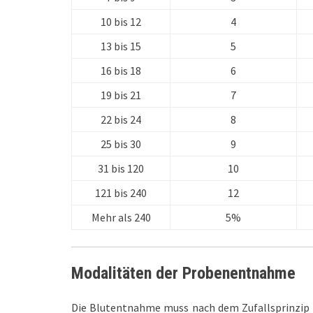
10 bis 12
4
13 bis 15
5
16 bis 18
6
19 bis 21
7
22 bis 24
8
25 bis 30
9
31 bis 120
10
121 bis 240
12
Mehr als 240
5%
Modalitäten der Probenentnahme
Die Blutentnahme muss nach dem Zufallsprinzip 