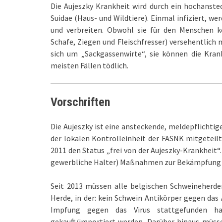
Die Aujeszky Krankheit wird durch ein hochanste
Suidae (Haus- und Wildtiere). Einmal infiziert, we
und verbreiten. Obwohl sie für den Menschen ke
Schafe, Ziegen und Fleischfresser) versehentlich m
sich um „Sackgassenwirte“, sie können die Krankh
meisten Fällen tödlich.
Vorschriften
Die Aujeszky ist eine ansteckende, meldepflichtig
der lokalen Kontrolleinheit der FASNK mitgeteilt
2011 den Status „frei von der Aujeszky-Krankheit“
gewerbliche Halter) Maßnahmen zur Bekämpfung 
Seit 2013 müssen alle belgischen Schweineherde
Herde, in der: kein Schwein Antikörper gegen das
Impfung gegen das Virus stattgefunden ha
gekauft/importiert werden. Darüber hinaus müsse