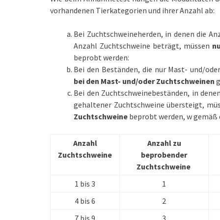
vorhandenen Tierkategorien und ihrer Anzahl ab:
Bei Zuchtschweineherden, in denen die An
Anzahl Zuchtschweine beträgt, müssen
nu
beprobt werden:
Bei den Beständen, die nur Mast- und/od
bei den Mast- und/oder Zuchtschweinen
Bei den Zuchtschweinebeständen, in denen
gehaltener Zuchtschweine übersteigt, mü
Zuchtschweine
beprobt werden, w gemäß
Anzahl
Anzahl zu
Zuchtschweine
beprobender
Zuchtschweine
1 bis 3
1
4 bis 6
2
7 bis 9
3