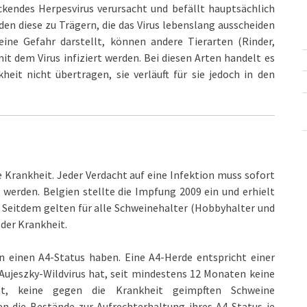
ckendes Herpesvirus verursacht und befällt hauptsächlich
rden diese zu Trägern, die das Virus lebenslang ausscheiden
ine Gefahr darstellt, können andere Tierarten (Rinder,
it dem Virus infiziert werden. Bei diesen Arten handelt es
eit nicht übertragen, sie verläuft für sie jedoch in den
e Krankheit. Jeder Verdacht auf eine Infektion muss sofort
 werden. Belgien stellte die Impfung 2009 ein und erhielt
. Seitdem gelten für alle Schweinehalter (Hobbyhalter und
der Krankheit.
n einen A4-Status haben. Eine A4-Herde entspricht einer
 Aujeszky-Wildvirus hat, seit mindestens 12 Monaten keine
t, keine gegen die Krankheit geimpften Schweine
n die Bestände zur Aufrechterhaltung ihres A4-Status je