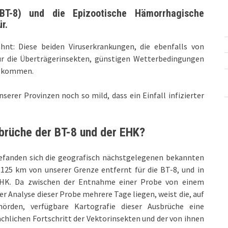
BT-8) und die Epizootische Hämorrhagische
r.
nt: Diese beiden Viruserkrankungen, die ebenfalls von
ür die Überträgerinsekten, günstigen Wetterbedingungen
zu kommen.
serer Provinzen noch so mild, dass ein Einfall infizierter
sbrüche der BT-8 und der EHK
?
efanden sich die geografisch nächstgelegenen bekannten
125 km von unserer Grenze entfernt für die BT-8, und in
 EHK. Da zwischen der Entnahme einer Probe von einem
er Analyse dieser Probe mehrere Tage liegen, weist die, auf
örden, verfügbare Kartografie dieser Ausbrüche eine
hlichen Fortschritt der Vektorinsekten und der von ihnen