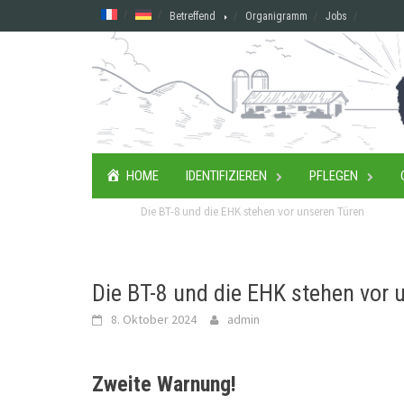
Skip
Betreffend
Organigramm
Jobs
to
content
HOME
IDENTIFIZIEREN
PFLEGEN
Die BT-8 und die EHK stehen vor unseren Türen
Die BT-8 und die EHK stehen vor 
8. Oktober 2024
admin
Zweite Warnung!