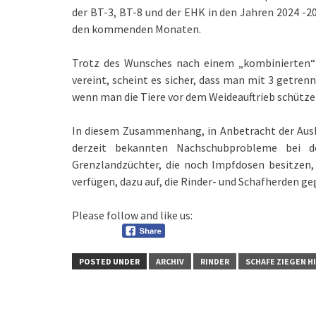
der BT-3, BT-8 und der EHK in den Jahren 2024 -2
den kommenden Monaten.
Trotz des Wunsches nach einem „kombinierten“ Im
vereint, scheint es sicher, dass man mit 3 getren
wenn man die Tiere vor dem Weideauftrieb schützen
In diesem Zusammenhang, in Anbetracht der Ausb
derzeit bekannten Nachschubprobleme bei de
Grenzlandzüchter, die noch Impfdosen besitzen, 
verfügen, dazu auf, die Rinder- und Schafherden ge
Please follow and like us:
POSTED UNDER
ARCHIV
RINDER
SCHAFE ZIEGEN H