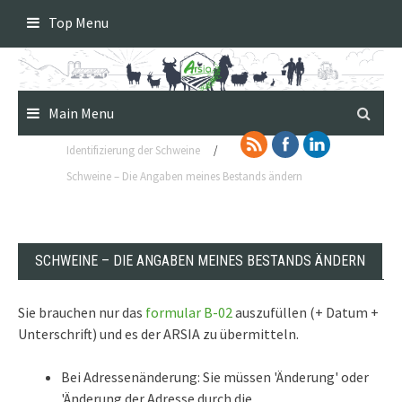
Skip
Top Menu
to
content
Main Menu
Identifizierung der Schweine
/
Schweine – Die Angaben meines Bestands ändern
SCHWEINE – DIE ANGABEN MEINES BESTANDS ÄNDERN
Sie brauchen nur das
formular B-02
auszufüllen (+ Datum +
Unterschrift) und es der ARSIA zu übermitteln.
Bei Adressenänderung: Sie müssen 'Änderung' oder
'Änderung der Adresse durch die