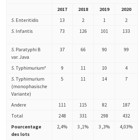
2017
2018
2019
2020
S
. Enteritidis
13
2
1
2
S
. Infantis
73
126
101
133
S
. Paratyphi B
37
66
90
99
var. Java
S
. Typhimurium*
9
11
10
4
S
. Typhimurium
5
11
14
7
(monophasische
Variante)
Andere
111
115
82
187
Total
248
331
298
432
Pourcentage
2,4%
3 ,1%
3 ,3%
4,03%
des lots