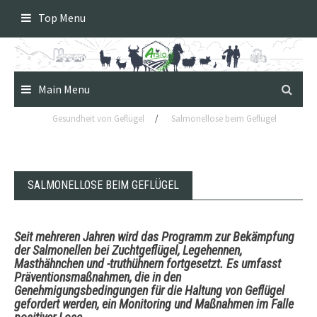
Skip
Top Menu
to
content
Main Menu
Gesundheit von Geflügel
/
Salmonellose beim Geflügel
SALMONELLOSE BEIM GEFLÜGEL
Seit mehreren Jahren wird das Programm zur Bekämpfung
der Salmonellen bei Zuchtgeflügel, Legehennen,
Masthähnchen und -truthühnern fortgesetzt. Es umfasst
Präventionsmaßnahmen, die in den
Genehmigungsbedingungen für die Haltung von Geflügel
gefordert werden, ein Monitoring und Maßnahmen im Falle