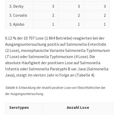
S.
Derby
3
3
3
S.
Corvalis
2
2
2
S.
Ajiobo
1
1
1
0.12 % der 10 707 Lose (1 864 Betriebe) reagierten bei der
Ausgangsuntersuchung positiv auf Salmonella Enteritidis
(2 Lose), monophasische Variante Salmonella Typhimurium
(7 Lose) oder Salmonella Typhimurium (4 Lose). Die
absolute Häufigkeit der positiven Lose auf Salmonella
Infantis oder Salmonella Paratyphi B var. Java (Salmonella
Java), steigt im vierten Jahr in Folge an (Tabelle 4).
Tabelle 4: Entwicklung der Anzahl positiver Lose von Fleischhähnchen bei
der Ausgangsuntersuchung.
Serotypen
Anzahl Lose