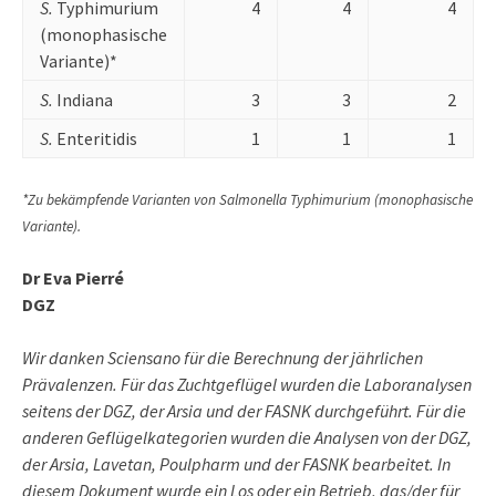
S.
Typhimurium
4
4
4
(monophasische
Variante)*
S.
Indiana
3
3
2
S.
Enteritidis
1
1
1
*Zu bekämpfende Varianten von Salmonella Typhimurium (monophasische
Variante).
Dr Eva Pierré
DGZ
Wir danken Sciensano für die Berechnung der jährlichen
Prävalenzen. Für das Zuchtgeflügel wurden die Laboranalysen
seitens der DGZ, der Arsia und der FASNK durchgeführt. Für die
anderen Geflügelkategorien wurden die Analysen von der DGZ,
der Arsia, Lavetan, Poulpharm und der FASNK bearbeitet. In
diesem Dokument wurde ein Los oder ein Betrieb, das/der für