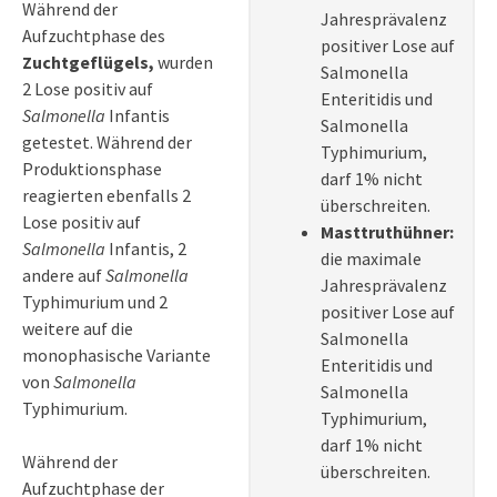
Während der
Jahresprävalenz
Aufzuchtphase des
positiver Lose auf
Zuchtgeflügels,
wurden
Salmonella
2 Lose positiv auf
Enteritidis und
Salmonella
Infantis
Salmonella
getestet. Während der
Typhimurium,
Produktionsphase
darf 1% nicht
reagierten ebenfalls 2
überschreiten.
Lose positiv auf
Masttruthühner:
Salmonella
Infantis, 2
die maximale
andere auf
Salmonella
Jahresprävalenz
Typhimurium und 2
positiver Lose auf
weitere auf die
Salmonella
monophasische Variante
Enteritidis und
von
Salmonella
Salmonella
Typhimurium.
Typhimurium,
darf 1% nicht
Während der
überschreiten.
Aufzuchtphase der