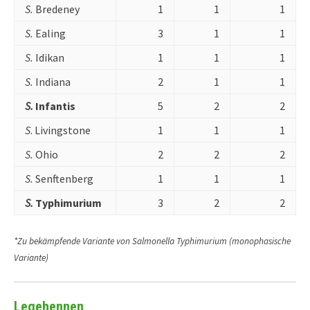
S.
Bredeney
1
1
1
S.
Ealing
3
1
1
S.
Idikan
1
1
1
S.
Indiana
2
1
1
S.
Infantis
5
2
2
S
. Livingstone
1
1
1
S.
Ohio
2
2
2
S.
Senftenberg
1
1
1
S.
Typhimurium
3
2
2
*Zu bekämpfende Variante von Salmonella Typhimurium (monophasische
Variante)
Legehennen