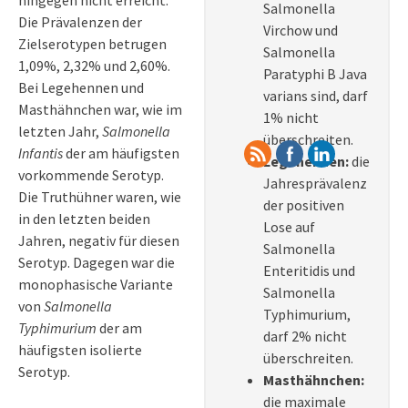
Salmonella
Die Prävalenzen der
Virchow und
Zielserotypen betrugen
Salmonella
1,09%, 2,32% und 2,60%.
Paratyphi B Java
Bei Legehennen und
varians sind, darf
Masthähnchen war, wie im
1% nicht
letzten Jahr,
Salmonella
überschreiten.
Infantis
der am häufigsten
Legehennen:
die
vorkommende Serotyp.
Jahresprävalenz
Die Truthühner waren, wie
der positiven
in den letzten beiden
Lose auf
Jahren, negativ für diesen
Salmonella
Serotyp. Dagegen war die
Enteritidis und
monophasische Variante
Salmonella
von
Salmonella
Typhimurium,
Typhimurium
der am
darf 2% nicht
häufigsten isolierte
überschreiten.
Serotyp.
Masthähnchen:
die maximale