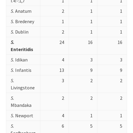
I.4:-:1,7
1
1
1
S.
Anatum
2
1
1
S.
Bredeney
1
1
1
S.
Dublin
2
1
1
S.
24
16
16
Enteritidis
S.
Idikan
4
3
3
S.
Infantis
13
9
9
S.
3
2
2
Livingstone
S.
2
2
2
Mbandaka
S.
Newport
4
1
1
S.
6
5
5
Senftenberg