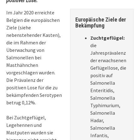
positiver Lose.
Im Jahr 2020 erreichte
Europäische Ziele der
Belgien die europäischen
Bekämpfung
Ziele (siehe
nebenstehender Kasten),
Zuchtgeflügel:
die im Rahmen der
die
Überwachung von
Jahresprävalenz
Salmonellen bei
der erwachsenen
Masthähnchen
Geflügellose, die
vorgeschlagen wurden.
positiv auf
Die Prävalenz der
Salmonella
positiven Lose für die zu
Enteritidis,
bekämpfenden Serotypen
Salmonella
betrug 0,12%.
Typhimurium,
Salmonella
Bei Zuchtgeflügel,
Hadar,
Legehennen und
Salmonella
Mastputen wurden sie
Infantis,
hingegen nicht erreicht.