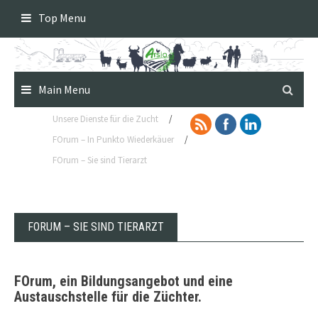
Skip
Top Menu
to
content
Main Menu
Unsere Dienste für die Zucht
/
FOrum – In Punkto Wiederkäuer
/
FOrum – Sie sind Tierarzt
FORUM – SIE SIND TIERARZT
FOrum, ein Bildungsangebot und eine
Austauschstelle für die Züchter.