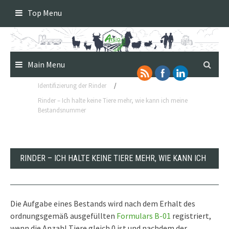
Skip
Top Menu
to
content
Main Menu
Identifizierung der Rinder
/
Rinder – Ich halte keine Tiere mehr, wie kann ich meine
Bestandsnummer
RINDER – ICH HALTE KEINE TIERE MEHR, WIE KANN ICH
MEINE BESTANDSNUMMER AUFLÖSEN?
Die Aufgabe eines Bestands wird nach dem Erhalt des
ordnungsgemäß ausgefüllten
Formulars B-01
registriert,
wenn die Anzahl Tiere gleich 0 ist und nachdem der